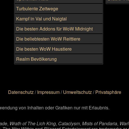
Hexenmei
Preis und
Turbulente Zeitwege
Kampf in Val und Naigtal
Die besten Addons für WoW Midnight
Die beliebtesten WoW Reittiere
Die besten WoW Haustiere
Realm Bevölkerung
Datenschutz
/
Impressum
/
Umweltschutz
/
Privatsphäre
wendung von Inhalten oder Grafiken nur mit Erlaubnis.
sade
,
Wrath of The Lich King
,
Cataclysm
,
Mists of Pandaria
,
Warl
,
The War Within
and
Blizzard Entertainment
are trademarks or 