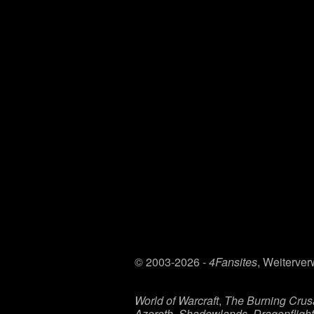
© 2003-2026 -
4Fansites
, Weiterver
World of Warcraft
,
The Burning Cru
Azeroth
,
Shadowlands
,
Dragonflight