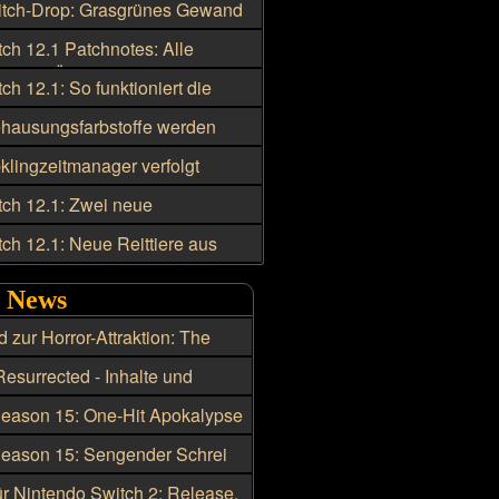
tch-Drop: Grasgrünes Gewand
erers ab 11. August
h 12.1 Patchnotes: Alle
en im Überblick
h 12.1: So funktioniert die
cord-Integration
ausungsfarbstoffe werden
gehend kriegsmeutengebunden
lingzeitmanager verfolgt
Tränke und Schmuckstücke
h 12.1: Zwei neue
ute-Lagerplätze in Silbermond
h 12.1: Neue Reittiere aus
ten
Dungeons und Raids
o News
d zur Horror-Attraktion: The
ath startet 2026
Resurrected - Inhalte und
s zu Season 15
Season 15: One-Hit Apokalypse
 den Hexenmeister
Season 15: Sengender Schrei
e beste Skillung für den
ür Nintendo Switch 2: Release,