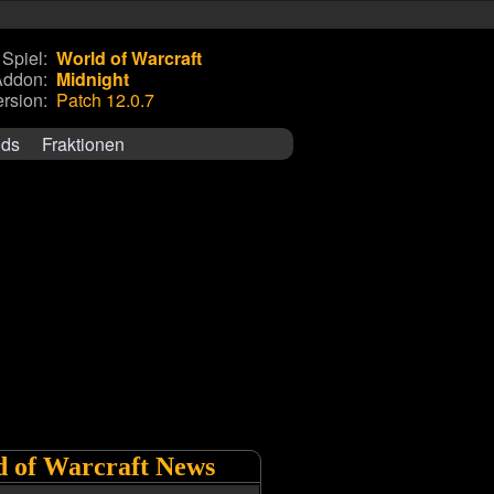
Spiel:
World of Warcraft
Addon:
Midnight
rsion:
Patch 12.0.7
ids
Fraktionen
 of Warcraft News