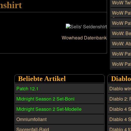
WoW Twi
nshirt
des Zaub
WoW Patc
Änderung
WoW Patc
neue Dis
WoW: Beh
Wowhead Datenbank
vorüber
WoW: Abk
künftig 
WoW Patc
Kriegsme
WoW Patc
freischal
Tiefen, 
Beliebte Artikel
Diabl
Patch 12.1
Diablo wir
Infernal P
Midnight Season 2 Set-Boni
Diablo 2: 
Patchnote
Midnight Season 2 Set-Modelle
Diablo 4 
Build für
Omniumfoliant
Diablo 4 
Build - Di
Sporenfall-Raid
Diablo 4 f