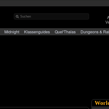
Ve
Midnight
Klassenguides
Quel'Thalas
Dungeons & Ra
World