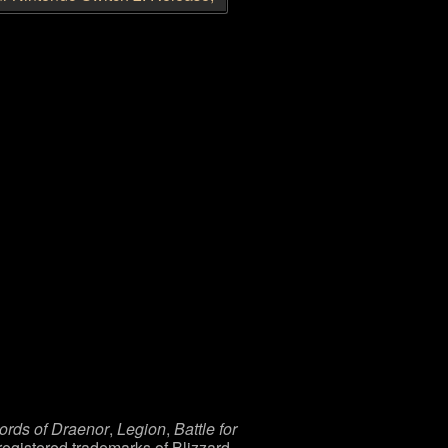
ster
 Box-Version geleakt
ords of Draenor
,
Legion
,
Battle for
registered trademarks of Blizzard