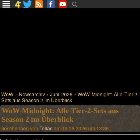
WoW
›
Newsarchiv
›
Juni 2026
›
WoW Midnight: Alle Tier-2-
Sets aus Season 2 im Überblick
WoW Midnight: Alle Tier-2-Sets aus
Season 2 im Überblick
Geschrieben von
Telias
am 19.06.2026 um 13:36