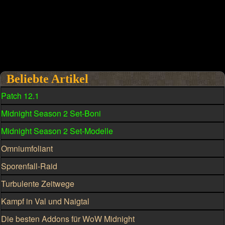
Beliebte Artikel
Patch 12.1
Midnight Season 2 Set-Boni
Midnight Season 2 Set-Modelle
Omniumfoliant
Sporenfall-Raid
Turbulente Zeitwege
Kampf in Val und Naigtal
Die besten Addons für WoW Midnight