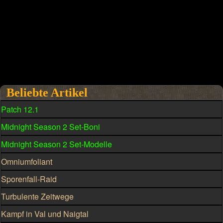
Beliebte Artikel
Patch 12.1
Midnight Season 2 Set-Boni
Midnight Season 2 Set-Modelle
Omniumfoliant
Sporenfall-Raid
Turbulente Zeitwege
Kampf in Val und Naigtal