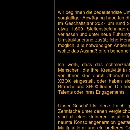
wir beginnen die bedeutendste Um
sorgfältiger Abwägung habe ich di
im Geschäftsjahr 2027 um rund 3
etwa 1.600 Stellenstreichunge
verlassen und unter neue Führung 
Umstrukturierung zusätzliche Herau
möglich, alle notwendigen Änderu
wollte das Ausmaß offen benenne
Ich weiß, dass das schmerzhaft
Menschen, die ihre Kreativität i
von ihnen sind durch Übernahme
XBOX eingestellt oder haben sic
Branche und XBOX lieben. Die heut
Talents oder ihres Engagements.
Unser Geschäft ist derzeit nicht
Zehnfache unter denen vergleichb
sind mit einer kleineren installie
neunte Konsolengeneration gesta
Multiplattform und ein breiteres C