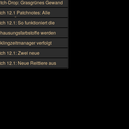
tch-Drop: Grasgrünes Gewand
erers ab 11. August
h 12.1 Patchnotes: Alle
en im Überblick
h 12.1: So funktioniert die
cord-Integration
ausungsfarbstoffe werden
gehend kriegsmeutengebunden
lingzeitmanager verfolgt
Tränke und Schmuckstücke
h 12.1: Zwei neue
ute-Lagerplätze in Silbermond
h 12.1: Neue Reittiere aus
ten
Dungeons und Raids