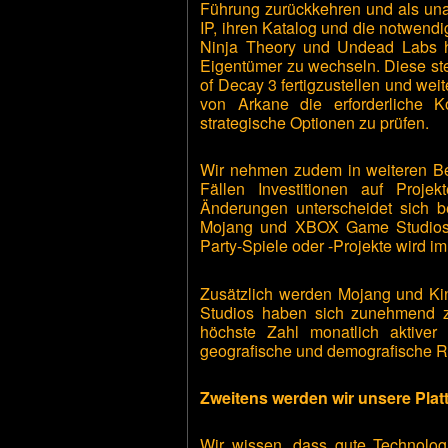
Führung zurückkehren und als unab
IP, ihren Katalog und die notwendig
Ninja Theory und Undead Labs h
Eigentümer zu wechseln. Diese ste
of Decay 3 fertigzustellen und wei
von Arkane die erforderliche K
strategische Optionen zu prüfen.
Wir nehmen zudem in weiteren Be
Fällen Investitionen auf Proje
Änderungen unterscheidet sich be
Mojang und XBOX Game Studios. K
Party-Spiele oder -Projekte wird i
Zusätzlich werden Mojang und King
Studios haben sich zunehmend zu
höchste Zahl monatlich aktiver
geografische und demografische Re
Zweitens werden wir unsere Plat
Wir wissen, dass gute Technologi