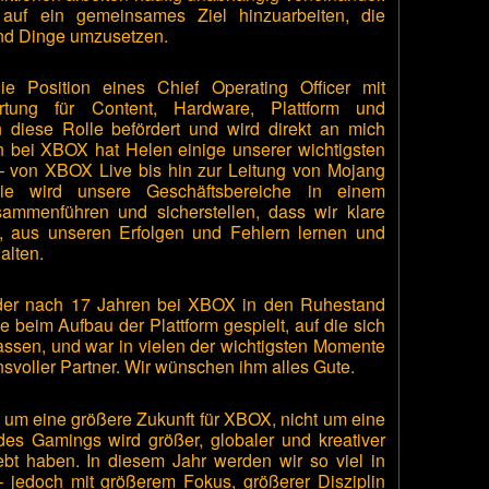
auf ein gemeinsames Ziel hinzuarbeiten, die
und Dinge umzusetzen.
e Position eines Chief Operating Officer mit
ortung für Content, Hardware, Plattform und
 diese Rolle befördert und wird direkt an mich
en bei XBOX hat Helen einige unserer wichtigsten
– von XBOX Live bis hin zur Leitung von Mojang
Sie wird unsere Geschäftsbereiche in einem
ammenführen und sicherstellen, dass wir klare
en, aus unseren Erfolgen und Fehlern lernen und
alten.
der nach 17 Jahren bei XBOX in den Ruhestand
 beim Aufbau der Plattform gespielt, auf die sich
lassen, und war in vielen der wichtigsten Momente
svoller Partner. Wir wünschen ihm alles Gute.
um eine größere Zukunft für XBOX, nicht um eine
des Gamings wird größer, globaler und kreativer
lebt haben. In diesem Jahr werden wir so viel in
 jedoch mit größerem Fokus, größerer Disziplin