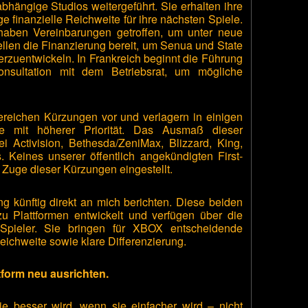
hängige Studios weitergeführt. Sie erhalten ihre
e finanzielle Reichweite für ihre nächsten Spiele.
aben Vereinbarungen getroffen, um unter neue
llen die Finanzierung bereit, um Senua und State
terzuentwickeln. In Frankreich beginnt die Führung
onsultation mit dem Betriebsrat, um mögliche
reichen Kürzungen vor und verlagern in einigen
kte mit höherer Priorität. Das Ausmaß dieser
i Activision, Bethesda/ZeniMax, Blizzard, King,
eines unserer öffentlich angekündigten First-
m Zuge dieser Kürzungen eingestellt.
 künftig direkt an mich berichten. Diese beiden
 Plattformen entwickelt und verfügen über die
 Spieler. Sie bringen für XBOX entscheidende
ichweite sowie klare Differenzierung.
tform neu ausrichten.
e besser wird, wenn sie einfacher wird – nicht