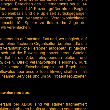
in einigen Bereichen des Unternehmens bis zu 14
ormteams sind 40 Prozent größer als zu Beginn
 Spielerbasis und die Spielzeit zurückgegangen
scheidungen verlangsamt, Verantwortlichkeiten
emacht, für Spieler zu liefern. Im Zuge der
wir vereinfachen.
ntebenen auf maximal fünf und, wo möglich, auf
 auf einer flacheren Organisation beruhen, die um
t verantwortliche Personen aufgebaut ist. Macher
 sich auf die Entwicklung konzentrieren. Spieler-
ie tief in die Arbeit eingebunden bleiben und
twickeln. Direkt verantwortliche Personen, kurz
 für zentrale Entscheidungen und Ergebnisse.
tsweise über unsere Tools hinweg straffen – mit
einsamen Services und um 50 Prozent reduzierten
.
itsweise neu aus.
erzahl bei XBOX sind wir stärker fragmentiert
ktionen arbeiten häufig unabhängig voneinander.