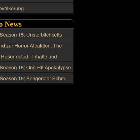
evölkerung
o News
 Season 15: Unsterblichkeits
nd Build für den Barbaren
rd zur Horror-Attraktion: The
Path startet 2026
 Resurrected - Inhalte und
es zu Season 15
 Season 15: One-Hit Apokalypse
r den Hexenmeister
 Season 15: Sengender Schrei
ie beste Skillung für den
ister