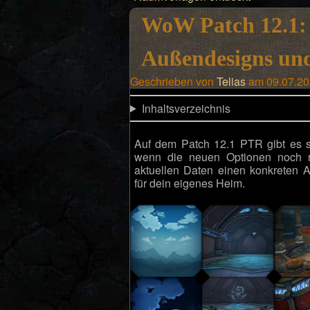
WoW Patch 12.1:
Außendesigns un
Geschrieben von
Telias
am 09.07.20
Inhaltsverzeichnis
Auf dem Patch 12.1 PTR gibt es
wenn die neuen Optionen noch ni
aktuellen Daten einen konkreten
für dein eigenes Heim.