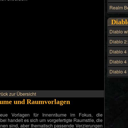
Realm B
Diabl
Diablo wi
Infernal 
Diablo 2:
Patchnot
Diablo 4
Build fü
Diablo 4
Build - D
Diablo 4 
Hexenme
Preis un
rück zur Übersicht
äume und Raumvorlagen
ue Vorlagen für Innenräume im Fokus, die
ei handelt es sich um vorgefertigte Raumstile, die
onen sind, aber thematisch passende Verzierungen