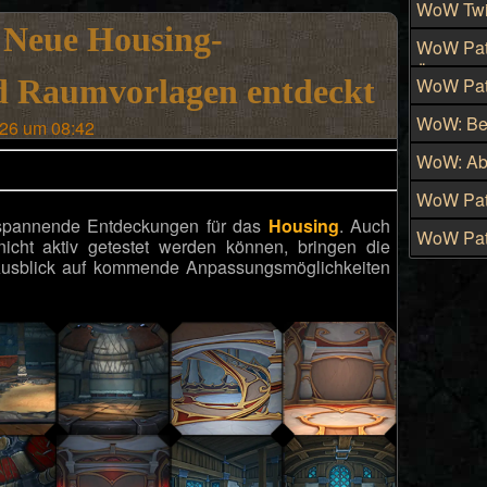
WoW Twi
 Neue Housing-
des Zaub
WoW Patc
Änderung
d Raumvorlagen entdeckt
WoW Patc
neue Dis
WoW: Beh
26 um 08:42
vorüber
WoW: Abk
künftig 
WoW Patc
Kriegsme
 spannende Entdeckungen für das
Housing
. Auch
WoW Patc
cht aktiv getestet werden können, bringen die
freischal
Tiefen, 
 Ausblick auf kommende Anpassungsmöglichkeiten