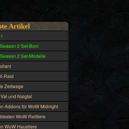
bte Artikel
.1
 Season 2 Set-Boni
 Season 2 Set-Modelle
liant
ll-Raid
te Zeitwege
 Val und Naigtal
en Addons für WoW Midnight
ebtesten WoW Reittiere
en WoW Haustiere