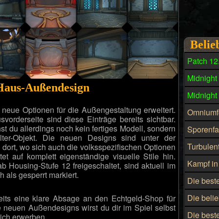
Belie
Patch 12
Midnight
 Haus-Außendesign
Midnight
eue Optionen für die Außengestaltung erweitert.
Omniumfo
orderseite sind diese Einträge bereits sichtbar.
st du allerdings noch kein fertiges Modell, sondern
Sporenfa
alter-Objekt. Die neuen Designs sind unter der
Turbulen
– dort, wo sich auch die volksspezifischen Optionen
et auf komplett eigenständige visuelle Stile hin.
Kampf in
Housing-Stufe 12 freigeschaltet, sind aktuell im
 als gesperrt markiert.
Die best
Die beli
reits eine klare Absage an den Echtgeld-Shop für
 neuen Außendesigns wirst du dir im Spiel selbst
Die best
lich erwerben.