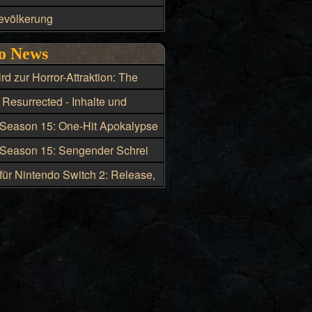
evölkerung
o News
rd zur Horror-Attraktion: The
Path startet 2026
 Resurrected - Inhalte und
es zu Season 15
 Season 15: One-Hit Apokalypse
r den Hexenmeister
 Season 15: Sengender Schrei
ie beste Skillung für den
für Nintendo Switch 2: Release,
ister
d Box-Version geleakt