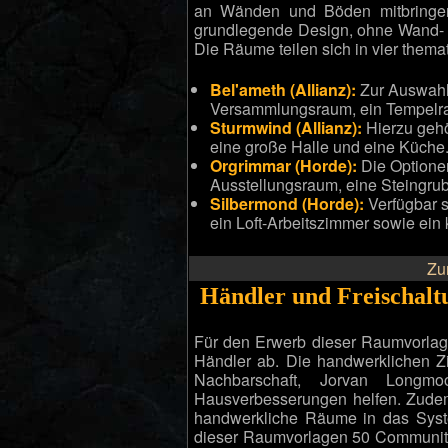
an Wänden und Böden mitbringen.
grundlegende Design, ohne Wand-
Die Räume teilen sich in vier thema
Bel'ameth (Allianz):
Zur Auswahl 
Versammlungsraum, ein Tempelra
Sturmwind (Allianz):
Hierzu gehö
eine große Halle und eine Küche
Orgrimmar (Horde):
Die Optione
Ausstellungsraum, eine Steingrub
Silbermond (Horde):
Verfügbar s
ein Loft-Arbeitszimmer sowie ein 
Zu
Händler und Freischalt
Für den Erwerb dieser Raumvorlage
Händler ab. Die handwerklichen Z
Nachbarschaft, Jorvan Longm
Hausverbesserungen helfen. Zudem 
handwerkliche Räume in das Syste
dieser Raumvorlagen 50 Community