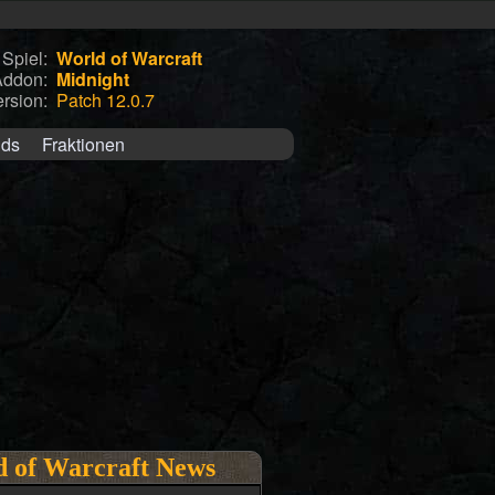
Spiel:
World of Warcraft
Addon:
Midnight
rsion:
Patch 12.0.7
ids
Fraktionen
 of Warcraft News