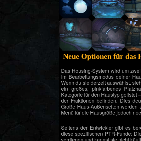
Neue Optionen für das
Das Housing-System wird um zwei n
Im Bearbeitungsmodus deiner Hausv
Wenn du sie derzeit auswählst, sieh
ein großes, pinkfarbenes Platzh
Kategorie für den Haustyp gelistet 
der Fraktionen befinden. Dies deut
Große Haus-Außenseiten werden ab 
Menü für die Hausgröße jedoch noch
Seitens der Entwickler gibt es be
diese spezifischen PTR-Funde: Die
verdienen und kannst sie nicht käuf