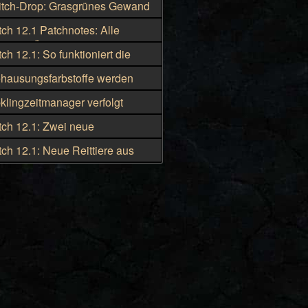
tch-Drop: Grasgrünes Gewand
erers ab 11. August
h 12.1 Patchnotes: Alle
en im Überblick
h 12.1: So funktioniert die
cord-Integration
ausungsfarbstoffe werden
gehend kriegsmeutengebunden
lingzeitmanager verfolgt
Tränke und Schmuckstücke
h 12.1: Zwei neue
ute-Lagerplätze in Silbermond
h 12.1: Neue Reittiere aus
ten
Dungeons und Raids