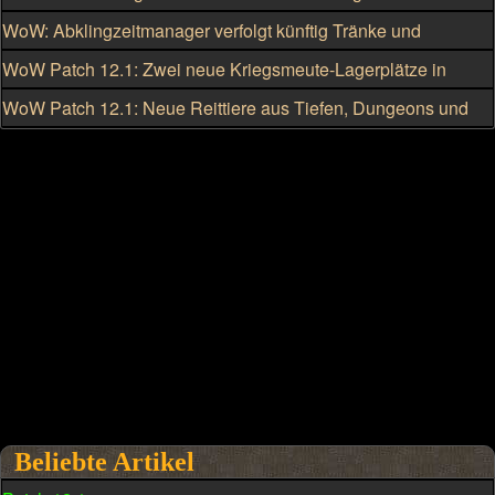
kriegsmeutengebunden
WoW: Abklingzeitmanager verfolgt künftig Tränke und
Schmuckstücke
WoW Patch 12.1: Zwei neue Kriegsmeute-Lagerplätze in
Silbermond freischalten
WoW Patch 12.1: Neue Reittiere aus Tiefen, Dungeons und
Raids
Beliebte Artikel