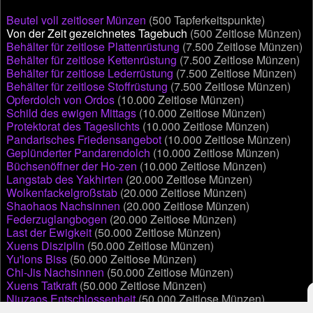
Beutel voll zeitloser Münzen
(500 Tapferkeitspunkte)
Von der Zeit gezeichnetes Tagebuch
(500 Zeitlose Münzen)
Behälter für zeitlose Plattenrüstung
(7.500 Zeitlose Münzen)
Behälter für zeitlose Kettenrüstung
(7.500 Zeitlose Münzen)
Behälter für zeitlose Lederrüstung
(7.500 Zeitlose Münzen)
Behälter für zeitlose Stoffrüstung
(7.500 Zeitlose Münzen)
Opferdolch von Ordos
(10.000 Zeitlose Münzen)
Schild des ewigen Mittags
(10.000 Zeitlose Münzen)
Protektorat des Tageslichts
(10.000 Zeitlose Münzen)
Pandarisches Friedensangebot
(10.000 Zeitlose Münzen)
Geplünderter Pandarendolch
(10.000 Zeitlose Münzen)
Büchsenöffner der Ho-zen
(10.000 Zeitlose Münzen)
Langstab des Yakhirten
(20.000 Zeitlose Münzen)
Wolkenfackelgroßstab
(20.000 Zeitlose Münzen)
Shaohaos Nachsinnen
(20.000 Zeitlose Münzen)
Federzuglangbogen
(20.000 Zeitlose Münzen)
Last der Ewigkeit
(50.000 Zeitlose Münzen)
Xuens Disziplin
(50.000 Zeitlose Münzen)
Yu'lons Biss
(50.000 Zeitlose Münzen)
Chi-Jis Nachsinnen
(50.000 Zeitlose Münzen)
Xuens Tatkraft
(50.000 Zeitlose Münzen)
Niuzaos Entschlossenheit
(50.000 Zeitlose Münzen)