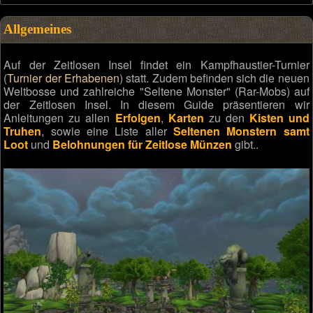
Allgemeines
Auf der Zeitlosen Insel findet ein Kampfhaustier-Turnier
(
Turnier der Erhabenen
) statt. Zudem befinden sich die neuen
Weltbosse und zahlreiche "Seltene Monster" (Rar-Mobs) auf
der Zeitlosen Insel. In diesem Guide präsentieren wir
Anleitungen zu allen
Erfolgen
,
Karten
zu den
Kisten und
Truhen
, sowie eine Liste aller
Seltenen Monstern samt
Loot
und
Belohnungen für Zeitlose Münzen
gibt..