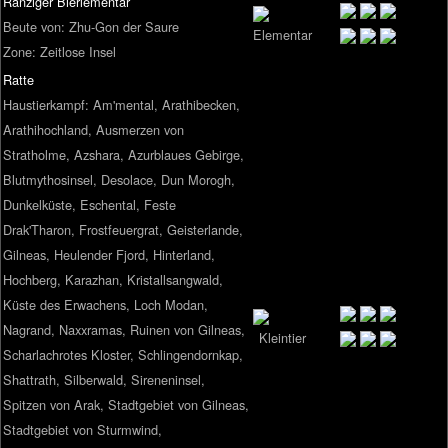
Ranziger Bierlementar
Beute von: Zhu-Gon der Saure
Zone: Zeitlose Insel
Ratte
Haustierkampf: Am'mental, Arathibecken,
Arathihochland, Ausmerzen von
Stratholme, Azshara, Azurblaues Gebirge,
Blutmythosinsel, Desolace, Dun Morogh,
Dunkelküste, Eschental, Feste
Drak'Tharon, Frostfeuergrat, Geisterlande,
Gilneas, Heulender Fjord, Hinterland,
Hochberg, Karazhan, Kristallsangwald,
Küste des Erwachens, Loch Modan,
Nagrand, Naxxramas, Ruinen von Gilneas,
Scharlachrotes Kloster, Schlingendornkap,
Shattrath, Silberwald, Sireneninsel,
Spitzen von Arak, Stadtgebiet von Gilneas,
Stadtgebiet von Sturmwind,