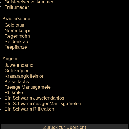
Geistereisenvorkommen
Trilliumader
Kräuterkunde
Goldlotus
Narrenkappe
Regenmohn
Seidenkraut
Teepflanze
Angeln
Juwelendanio
Goldkarpfen
Krasaranglöffelstör
Kaiserlachs
Riesige Mantisgarnele
Riffkrake
Ein Schwarm Juwelendanios
Ein Schwarm riesiger Mantisgarnelen
Ein Schwarm Riffkraken
Zurück zur Übersicht