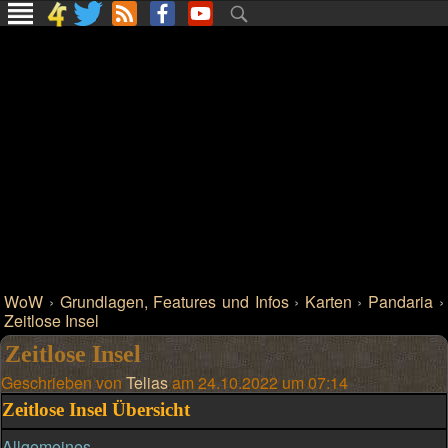
WoW
›
Grundlagen, Features und Infos
›
Karten
›
Pandaria
›
Zeitlose Insel
Zeitlose Insel
Geschrieben von
Telias
am 24.10.2022 um 07:14
Zeitlose Insel Übersicht
Allgemeines